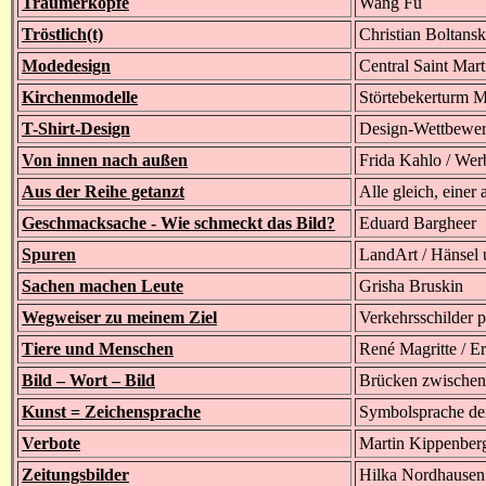
Träumerköpfe
Wang Fu
Tröstlich(t)
Christian Boltansk
Modedesign
Central Saint Mar
Kirchenmodelle
Störtebekerturm M
T-Shirt-Design
Design-Wettbewe
Von innen nach außen
Frida Kahlo / We
Aus der Reihe getanzt
Alle gleich, einer 
Geschmacksache - Wie schmeckt das Bild?
Eduard Bargheer
Spuren
LandArt / Hänsel 
Sachen machen Leute
Grisha Bruskin
Wegweiser zu meinem Ziel
Verkehrsschilder p
Tiere und Menschen
René Magritte / E
Bild – Wort – Bild
Brücken zwischen
Kunst = Zeichensprache
Symbolsprache de
Verbote
Martin Kippenber
Zeitungsbilder
Hilka Nordhausen