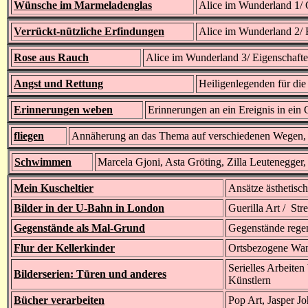
Wünsche im Marmeladenglas
Alice im Wunderland 1/ G
Verrückt-nützliche Erfindungen
Alice im Wunderland 2/ 
Rose aus Rauch
Alice im Wunderland 3/ Eigenschafte
Angst und Rettung
Heiligenlegenden für die
Erinnerungen weben
Erinnerungen an ein Ereignis in ein
fliegen
Annäherung an das Thema auf verschiedenen Wegen, u
Schwimmen
Marcela Gjoni, Asta Gröting, Zilla Leutenegge
Mein Kuscheltier
Ansätze ästhetisc
Bilder in der U-Bahn in London
Guerilla Art / Stre
Gegenstände als Mal-Grund
Gegenstände regen
Flur der Kellerkinder
Ortsbezogene Wan
Serielles Arbeiten
Bilderserien: Türen und anderes
Künstlern
Bücher verarbeiten
Pop Art, Jasper J