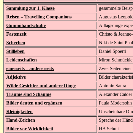
Sammlung zur 1. Klasse
gesammelte Beispi
Reisen – Travelling Companions
Augustus Leopol
Gummihandschuhe
Alltagsdinge expe
Fastenzeit
Christo & Jeanne
Scherben
Niki de Saint Phal
Stillleben
Daniel Spoerri
Leidenschaften
Miron Schmückle
einerseits – andererseits
Zwei Seiten einer
Adjektive
Bilder charakteri
Wilde Gesichter und andere Dinge
Antonio Saura
Träume sind Schäume
Alexander Calder
Bilder deuten und ergänzen
Paula Modersohn
Kleinigkeiten
Unscheinbare Ding
Hand-Zeichen
Sprache der Händ
Bilder vor Wirklichkeit
HA Schult