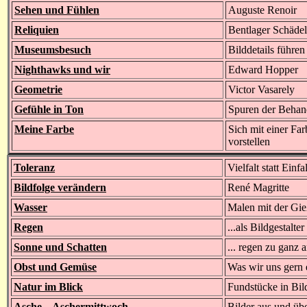
Sehen und Fühlen
Auguste Renoir
Reliquien
Bentlager Schädel
Museumsbesuch
Bilddetails führen
Nighthawks und wir
Edward Hopper
Geometrie
Victor Vasarely
Gefühle in Ton
Spuren der Behan
Meine Farbe
Sich mit einer Far
vorstellen
Toleranz
Vielfalt statt Einfal
Bildfolge verändern
René Magritte
Wasser
Malen mit der Gi
Regen
...als Bildgestalt
Sonne und Schatten
... regen zu ganz 
Obst und Gemüse
Was wir uns gern 
Natur im Blick
Fundstücke in Bil
Asche – Aschermittwoch
Bilder aus und üb